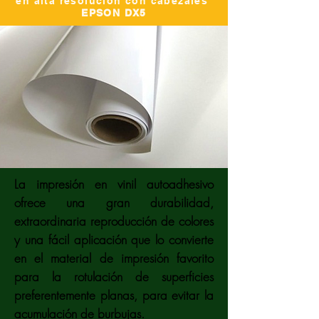
en alta resolución con cabezales
EPSON DX5
La impresión en vinil autoadhesivo
ofrece una gran durabilidad,
extraordinaria reproducción de colores
y una fácil aplicación que lo convierte
en el material de impresión favorito
para la rotulación de superficies
preferentemente planas, para evitar la
acumulación de burbujas.